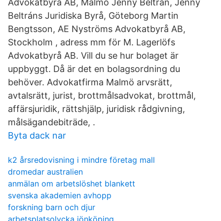
Advokatbyrå AB, Malmö Jenny Beltrán, Jenny
Beltráns Juridiska Byrå, Göteborg Martin
Bengtsson, AE Nyströms Advokatbyrå AB,
Stockholm , adress mm för M. Lagerlöfs
Advokatbyrå AB. Vill du se hur bolaget är
uppbyggt. Då är det en bolagsordning du
behöver. Advokatfirma Malmö arvsrätt,
avtalsrätt, jurist, brottmålsadvokat, brottmål,
affärsjuridik, rättshjälp, juridisk rådgivning,
målsägandebiträde, .
Byta dack nar
k2 årsredovisning i mindre företag mall
dromedar australien
anmälan om arbetslöshet blankett
svenska akademien avhopp
forskning barn och djur
arbetsplatsolycka jönköping