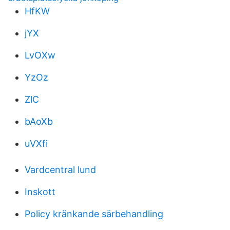
HfKW
jYX
LvOXw
YzOz
ZlC
bAoXb
uVXfi
Vardcentral lund
Inskott
Policy kränkande särbehandling